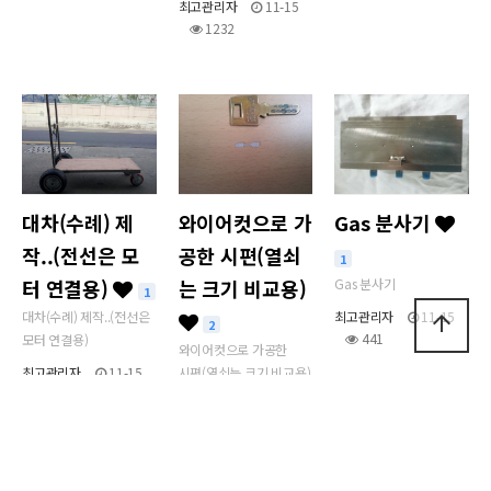
최고관리자
11-15
1232
대차(수례) 제
와이어컷으로 가
Gas 분사기
작..(전선은 모
공한 시편(열쇠
1
터 연결용)
는 크기 비교용)
Gas 분사기
1
대차(수례) 제작..(전선은
최고관리자
11-15
arrow_upward
2
441
모터 연결용)
와이어컷으로 가공한
최고관리자
11-15
시편(열쇠는 크기 비교용)
1251
최고관리자
11-15
501