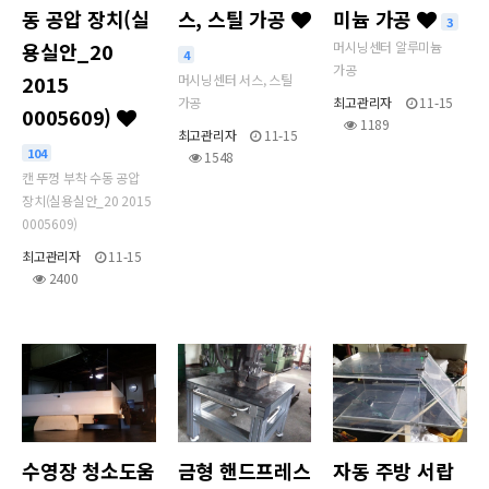
동 공압 장치(실
스, 스틸 가공
미늄 가공
3
용실안_20
머시닝센터 알루미늄
4
가공
2015
머시닝센터 서스, 스틸
가공
최고관리자
11-15
0005609)
1189
최고관리자
11-15
104
1548
캔 뚜껑 부착 수동 공압
장치(실용실안_20 2015
0005609)
최고관리자
11-15
2400
수영장 청소도움
금형 핸드프레스
자동 주방 서랍