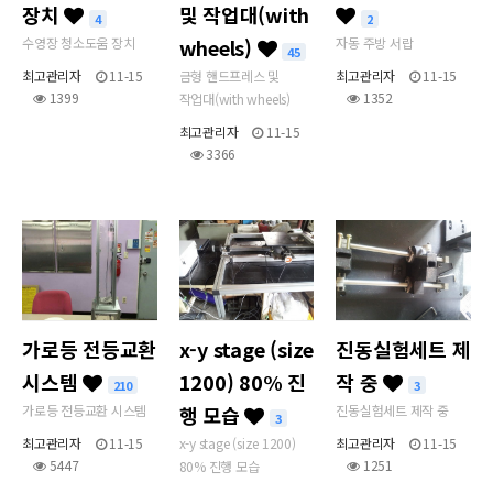
장치
및 작업대(with
4
2
수영장 청소도움 장치
wheels)
자동 주방 서랍
45
최고관리자
11-15
금형 핸드프레스 및
최고관리자
11-15
1399
1352
작업대(with wheels)
최고관리자
11-15
3366
가로등 전등교환
x-y stage (size
진동실험세트 제
시스템
1200) 80% 진
작 중
210
3
가로등 전등교환 시스템
행 모습
진동실험세트 제작 중
3
최고관리자
11-15
x-y stage (size 1200)
최고관리자
11-15
5447
1251
80% 진행 모습