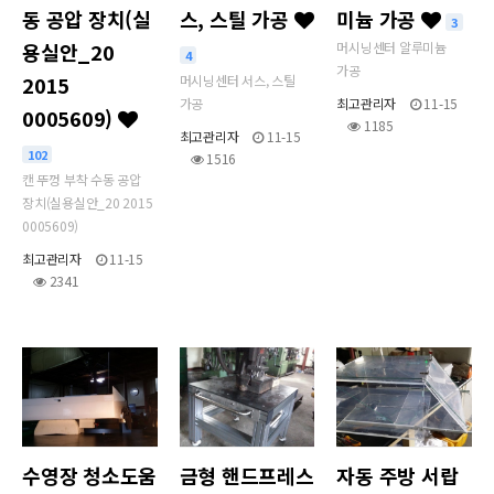
동 공압 장치(실
스, 스틸 가공
미늄 가공
3
용실안_20
머시닝센터 알루미늄
4
가공
2015
머시닝센터 서스, 스틸
가공
최고관리자
11-15
0005609)
1185
최고관리자
11-15
102
1516
캔 뚜껑 부착 수동 공압
장치(실용실안_20 2015
0005609)
최고관리자
11-15
2341
수영장 청소도움
금형 핸드프레스
자동 주방 서랍