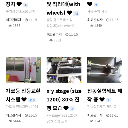
장치
및 작업대(with
4
2
수영장 청소도움 장치
wheels)
자동 주방 서랍
45
최고관리자
11-15
금형 핸드프레스 및
최고관리자
11-15
1393
1349
작업대(with wheels)
최고관리자
11-15
3362
가로등 전등교환
x-y stage (size
진동실험세트 제
시스템
1200) 80% 진
작 중
210
3
가로등 전등교환 시스템
행 모습
진동실험세트 제작 중
3
최고관리자
11-15
x-y stage (size 1200)
최고관리자
11-15
5444
1247
80% 진행 모습