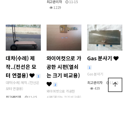
최고관리자
11-15
1229
대차(수례) 제
와이어컷으로 가
Gas 분사기
작..(전선은 모
공한 시편(열쇠
1
터 연결용)
는 크기 비교용)
Gas 분사기
1
대차(수례) 제작..(전선은
최고관리자
11-15
arrow_upward
2
439
모터 연결용)
와이어컷으로 가공한
최고관리자
11-15
시편(열쇠는 크기 비교용)
1248
최고관리자
11-15
498