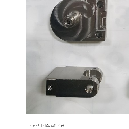
머시닝센터 서스, 스틸 가공