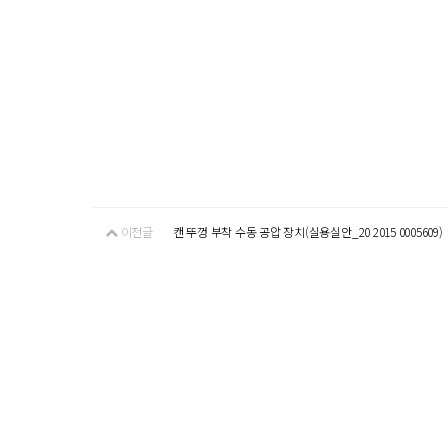
이전글
캔 뚜껑 부착 수동 공압 장치(실용실안_20 2015 0005609)
다음글
머시닝센터 알루미늄 가공
댓글
4
asdf
25-02-01 16:04
https://ioste2020korea.kr/