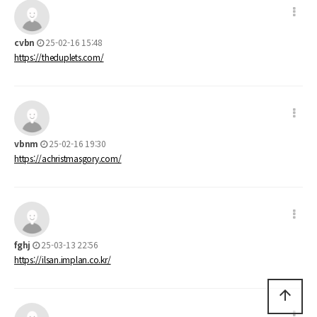
cvbn
25-02-16 15:48
https://theduplets.com/
vbnm
25-02-16 19:30
https://achristmasgory.com/
fghj
25-03-13 22:56
https://ilsan.implan.co.kr/
arrow_upward