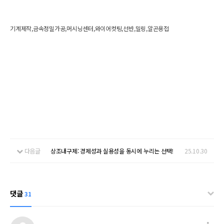
기계제작,금속정밀가공,머시닝센터,와이어컷팅,선반,밀링,알곤용접
다음글
상조내구제: 경제성과 실용성을 동시에 누리는 선택!
25.10.30
댓글
31