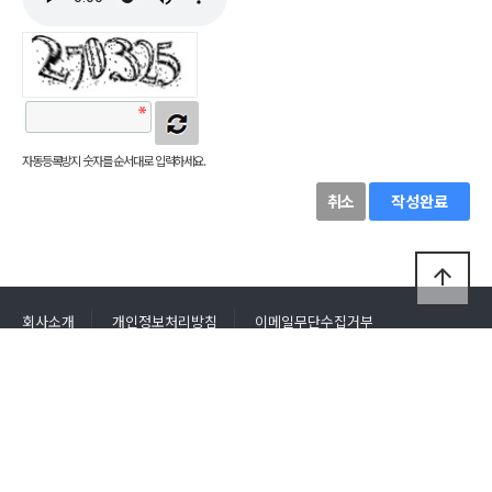
자동등록방지 숫자를 순서대로 입력하세요.
취소
작성완료
arrow_upward
회사소개
개인정보처리방침
이메일무단수집거부
회원가입
로그인
삼원테크