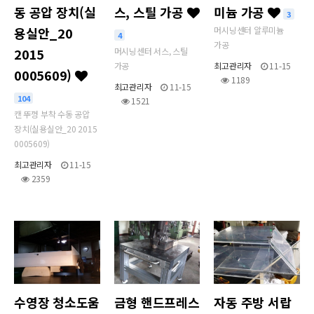
동 공압 장치(실
스, 스틸 가공
미늄 가공
3
용실안_20
머시닝센터 알루미늄
4
가공
2015
머시닝센터 서스, 스틸
가공
최고관리자
11-15
0005609)
1189
최고관리자
11-15
104
1521
캔 뚜껑 부착 수동 공압
장치(실용실안_20 2015
0005609)
최고관리자
11-15
2359
수영장 청소도움
금형 핸드프레스
자동 주방 서랍