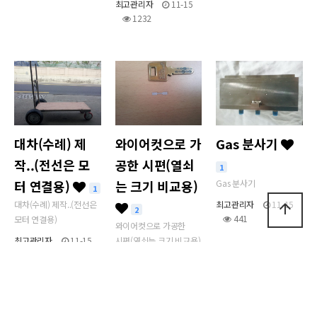
최고관리자
11-15
1232
대차(수례) 제
와이어컷으로 가
Gas 분사기
작..(전선은 모
공한 시편(열쇠
1
터 연결용)
는 크기 비교용)
Gas 분사기
1
대차(수례) 제작..(전선은
최고관리자
11-15
arrow_upward
2
441
모터 연결용)
와이어컷으로 가공한
최고관리자
11-15
시편(열쇠는 크기 비교용)
1251
최고관리자
11-15
501