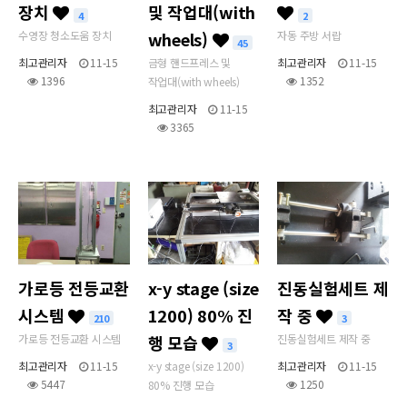
장치
및 작업대(with
4
2
수영장 청소도움 장치
wheels)
자동 주방 서랍
45
최고관리자
11-15
금형 핸드프레스 및
최고관리자
11-15
1396
1352
작업대(with wheels)
최고관리자
11-15
3365
가로등 전등교환
x-y stage (size
진동실험세트 제
시스템
1200) 80% 진
작 중
210
3
가로등 전등교환 시스템
행 모습
진동실험세트 제작 중
3
최고관리자
11-15
x-y stage (size 1200)
최고관리자
11-15
5447
1250
80% 진행 모습